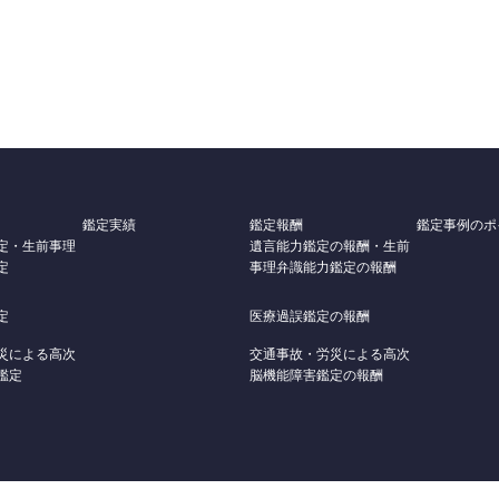
鑑定実績
鑑定報酬
鑑定事例のポ
定・生前事理
遺言能力鑑定の報酬・生前
定
事理弁識能力鑑定の報酬
定
医療過誤鑑定の報酬
災による高次
交通事故・労災による高次
鑑定
脳機能障害鑑定の報酬